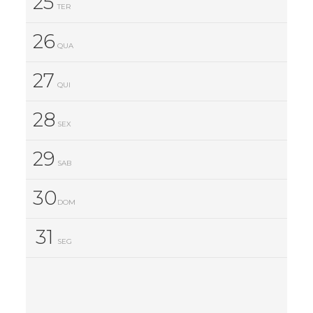
25
TER
26
QUA
27
QUI
28
SEX
29
SAB
30
DOM
31
SEG