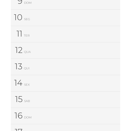
9
DOM
10
SEG
11
TER
12
QUA
13
QUI
14
SEX
15
SAB
16
DOM