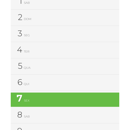
1
SAB
2
DOM
3
SEG
4
TER
5
QUA
6
QUI
7
SEX
8
SAB