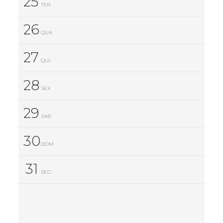
25
TER
26
QUA
27
QUI
28
SEX
29
SAB
30
DOM
31
SEG