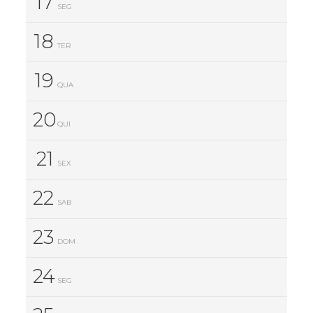
17
SEG
18
TER
19
QUA
20
QUI
21
SEX
22
SAB
23
DOM
24
SEG