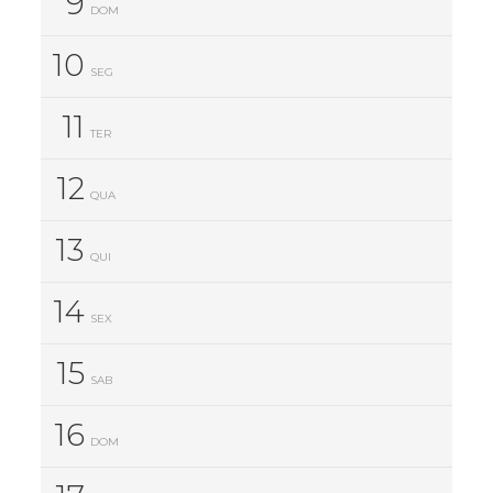
9
DOM
10
SEG
11
TER
12
QUA
13
QUI
14
SEX
15
SAB
16
DOM